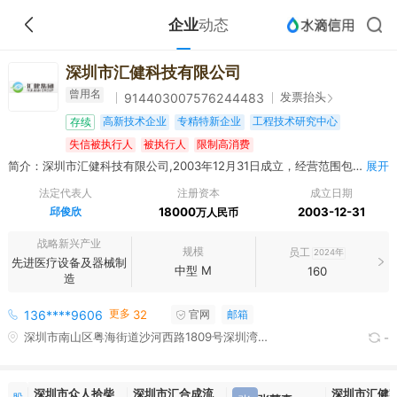
企业
动态
深圳市汇健科技有限公司
曾用名
发票抬头
914403007576244483
高新技术企业
专精特新企业
工程技术研究中心
存续
失信被执行人
被执行人
限制高消费
简介：深圳市汇健科技有限公司,2003年12月31日成立，经营范围包括一般经营项目：投资兴办实业（具体项目另行申报）；进出口业务（法律、行政法规、国务院决定禁止的项目除外，限制的项目须取得许可后方可经营）；清洗设备的技术开发和销售（不含专营、专控、专卖商品）；环保产品、计算机软件的技术开发，净化技术开发；中央空调清洁服务（不含限制项目，需资质的须取得有效资质证后方可经营）；医院办公家具设计与销售。建筑材料销售。（除依法须经批准的项目外，凭营业执照依法自主开展经营活动）；制冷、空调设备制造；制冷、空调设备销售。（除依法须经批准的项目外，凭营业执照依法自主开展经营活动）许可经营项目：三类医用电子仪器设备，医用光学器具、仪器及内窥镜设备，医用超声仪器及有关设备，医用激光仪器设备，医用高频仪器设备，物理治疗及康复设备，医用磁共振设备，医用X射线设备，医用高能射线设备，医用核素设备，临床检验分析仪器，手术室、急救室、诊疗室设备及器具的生产、经营；二类医用核素设备，物理治疗及康复设备，病房护理设备及器具，医用X射线附属设备及部件，消毒和灭菌设备及器具的生产经营；医用设备维修；建筑装修装饰工程、机电设备安装工程、建筑智能化工程的设计与施工; 净化工程设计、咨询、施工、维保、室内装修装饰工程；医用气体工程；医用气体设备维修与保养。
展开
法定代表人
注册资本
成立日期
邱俊欣
18000
2003-12-31
万人民币
战略新兴产业
规模
员工
2024年
先进医疗设备及器械制
中型 M
160
造
更多
136****9606
32
官网
邮箱
深圳市南山区粤海街道沙河西路1809号深圳湾科技生态园一期2栋B座10楼
-
深圳市众人拾柴
深圳市汇合成流
深圳市汇健