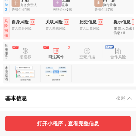
于
王
田
员
财务负责人
监事
执行董事
关联企业
1
家
关联企业
6
家
关联企业
7
家
3
风
自身风险
关联风险
历史信息
提示信息
0
0
0
5
险
暂无自身风险
暂无关联风险
暂无历史风险
主要人员变
扫
信息
(1)
描
常
2
用
服
招投标
司法案件
空壳扫描
合作风险
务
水
滴
图
谱
基本信息
收起
1
3
打开小程序，查看完整信息
工商信息
股东信息
主要人员
对外投资