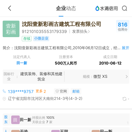
企业
动态
沈阳壹新彩画古建筑工程有限公司
816
壹新
信用分
彩画
发票抬头
912101035553179339
小微企业
存续
简介：沈阳壹新彩画古建筑工程有限公司,2010年06月12日成立，经营范围包括许可经营项目：无 一般经营项目：园林古建筑工程、室内外装饰装修工程、景观工程设计、施工。
展开
法定代表人
注册资本
成立日期
田一新
500
2010-06-12
万人民币
建筑装饰、装修和其他建
国标行
微型 XS
规模
业
筑业
更多
139****9757
2
官网
邮箱
辽宁省沈阳市沈河区大南街214-3号(4-3-2)
-
股
持股比例
100%
田
田一新
东
关联企业
7
家
1
人
于浩
王甜
田一新