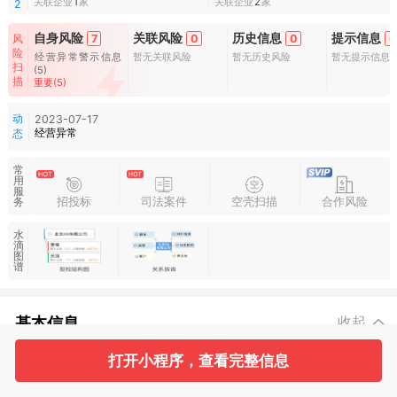
关联企业
1
家
关联企业
2
家
2
自身风险
关联风险
历史信息
提示信息
风
7
0
0
0
险
经营异常警示信息
暂无关联风险
暂无历史风险
暂无提示信息
扫
(5)
描
重要(5)
动
2023-07-17
经营异常
态
常
用
服
招投标
司法案件
空壳扫描
合作风险
务
水
滴
图
谱
基本信息
收起
打开小程序，查看完整信息
2
2