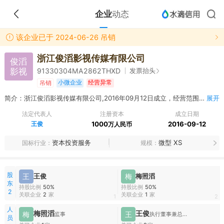
企业
动态
该企业已于 2024-06-26 吊销
浙江俊滔影视传媒有限公司
俊滔
影视
发票抬头
91330304MA2862THXD
小微企业
经营异常
吊销
简介：浙江俊滔影视传媒有限公司,2016年09月12日成立，经营范围包括影视、音乐文化项目投资；宣传片、广告片、微电影的摄影与制作；文化交流活动策划；设计、制作、发布国内各类广告业务；电影发行；举办大型文艺活动及演出；提供咨询服务。
展开
法定代表人
注册资本
成立日期
王俊
1000
2016-09-12
万人民币
资本投资服务
微型 XS
国标行业
规模
股
王
王俊
梅
梅照滔
东
持股比例
50%
持股比例
50%
2
关联企业
2
家
关联企业
1
家
1
2
人
梅照滔
王俊
梅
王
监事
执行董事兼总经理
员