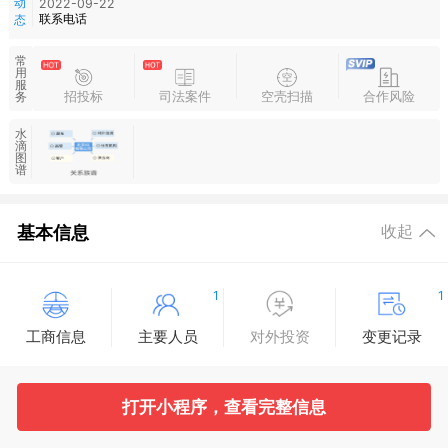
动
2022-09-22
联系电话
态
常
用
服
招投标
司法案件
空壳扫描
合作风险
务
水
滴
图
谱
基本信息
收起
1
1
工商信息
主要人员
对外投资
变更记录
13
7
打开小程序，查看完整信息
企业年报
分支机构
疑似关系
同业分析