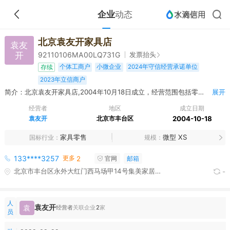
企业
动态
北京袁友开家具店
袁友
开
发票抬头
92110106MA00LQ731G
个体工商户
小微企业
2024年守信经营承诺单位
存续
2023年立信商户
简介：北京袁友开家具店,2004年10月18日成立，经营范围包括零售：家具。（市场主体依法自主选择经营项目，开展经营活动；依法须经批准的项目，经相关部门批准后依批准的内容开展经营活动；不得从事国家和本市产业政策禁止和限制类项目的经营活动。）
展开
经营者
地区
成立日期
袁友开
北京市丰台区
2004-10-18
家具零售
微型 XS
国标行业
规模
更多
133****3257
2
官网
邮箱
北京市丰台区永外大红门西马场甲14号集美家居市场3123号
-
人
袁友开
袁
经营者
关联企业
2
家
员