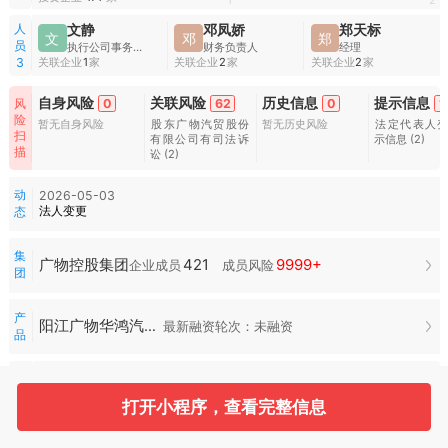
1
2
人
文静
邓凤娇
郑天标
文
邓
郑
员
执行公司事务的董事
财务负责人
经理
关联企业
1
家
关联企业
2
家
关联企业
2
家
3
自身风险
关联风险
历史信息
提示信息
0
62
0
1
风
险
暂无自身风险
股东广物汽贸股份
暂无历史风险
法定代表人
扫
有限公司有司法诉
示信息
(2)
描
讼
(2)
动
2026-05-03
法人变更
态
集
421
9999+
广物控股集团
企业成员
成员风险
团
产
阳江广物华鸿汽车销售服务
最新融资轮次：未融资
品
常
用
服
打开小程序，查看完整信息
招投标
司法案件
空壳扫描
合作风险
务
水