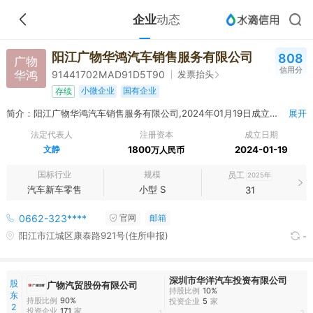
企业
动态
阳江广物华鸿汽车销售服务有限公司
808
广物
信用分
华鸿
发票抬头
91441702MAD91D5T90
小微企业
国有企业
存续
简介：阳江广物华鸿汽车销售服务有限公司,2024年01月19日成立，经营范围包括一般项目：汽车销售；新能源汽车整车销售；机动车修理和维护；汽车零配件批发；汽车零配件零售；充电桩销售；汽车装饰用品销售；新能源汽车电附件销售；机动车充电销售；日用百货销售；电动汽车充电基础设施运营；洗车服务；商务代理代办服务；信息咨询服务（不含许可类信息咨询服务）；广告发布；在保险公司授权范围内开展专属保险代理业务（凭授权经营）。（除依法须经批准的项目外，凭营业执照依法自主开展经营活动）
展开
法定代表人
注册资本
成立日期
文静
1800
2024-01-19
万人民币
国标行业
规模
员工
2025年
汽车新车零售
小型 S
31
0662-323****
官网
邮箱
阳江市江城区康泰路921号(住所申报)
-
深圳市华洋汽车投资有限公司
股
广物汽贸股份有限公司
持股比例
10%
东
持股比例
90%
投资企业
5
家
2
投资企业
171
家