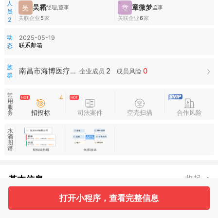
人
吴霜
章微梦
吴
章
经理,董事
监事
员
关联企业
5
家
关联企业
6
家
2
动
2025-05-19
联系邮箱
态
族
2
0
南昌市海博医疗器械有限公司族群
企业成员
成员风险
群
常
4
用
服
招投标
司法案件
空壳扫描
合作风险
务
水
滴
图
谱
基本信息
收起
打开小程序，查看完整信息
2
2