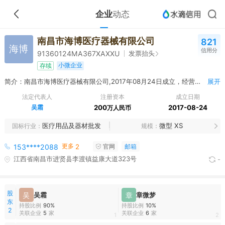
企业
动态
南昌市海博医疗器械有限公司
821
海博
信用分
发票抬头
91360124MA367XAXXU
小微企业
存续
简介：南昌市海博医疗器械有限公司,2017年08月24日成立，经营范围包括医疗器械销售；医疗设备租赁与维护；计算机软件开发与维护；电子产品、文化用品、实验室设备、医用教学模型、机电产品、仪器仪表、服装、体育用品、康复训练设备销售（依法须经批准的项目,经相关部门批准后方可开展经营活动）。
展开
法定代表人
注册资本
成立日期
吴霜
200
2017-08-24
万人民币
医疗用品及器材批发
微型 XS
国标行业
规模
更多
153****2088
2
官网
邮箱
江西省南昌市进贤县李渡镇益康大道323号
-
股
吴
吴霜
章
章微梦
东
持股比例
90%
持股比例
10%
2
关联企业
5
家
关联企业
6
家
1
2