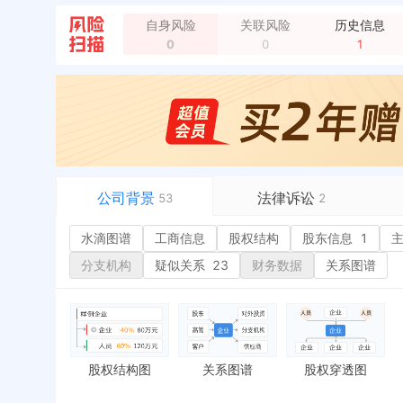
企业地址变更，新增年报地址：兴山县古夫镇宝丰路1
自身风险
关联风险
历史信息
企业地址变更，新增年报地址：湖北省宜昌市兴山县古
0
0
1
公司背景
法律诉讼
53
2
水滴图谱
水滴图谱
工商信息
司法案件
股权结构
1
股东信息
1
或
工商信息
立案信息
1
经
分支机构
疑似关系
23
财务数据
关系图谱
股权结构
开庭公告
行
股东信息
1
法院公告
环
主要人员
3
裁判文书
严
对外投资
送达公告
欠
股权结构图
关系图谱
股权穿透图
控制企业
被执行人
税
实际控制人
失信被执行人
重