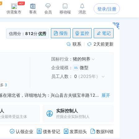
登录/注册
供需集市
客表
会员
移动端
消息
报告
监控
笔记
信用分：
812
分
优秀
联系
2天前更新
国标行业：
猪的饲养
企业规模
：
微型
员工人数
：
0
（
2025年
）
更多
3
兴山县富升农业开发有限公司是一家从事水果购销,蔬菜购销,中药材购销等业务的公司，成立于2017年10月19日，公司坐落在湖北省，详细地址为：兴山县古夫镇宝丰路12-1号2栋3单元502室;经国家企业信用信息公示系统查询得知，兴山县富升农业开发有限公司的信用代码/税号为91420526MA491MGU5Y，法人是严明雄，注册资本为300.000000万人民币，企业的经营范围为:许可项目：牲畜饲养,粮食加工食品生产,建筑劳务分包,建设工程设计,道路货物运输（网络货运）,生猪屠宰,牲畜屠宰,家禽饲养,家禽屠宰,活禽销售。（依法须经批准的项目，经相关部门批准后方可开展经营活动，具体经营项目以相关部门批准文件或许可证件为准）一般项目：水果种植,蔬菜种植,中草药种植,农副产品销售,农产品的生产、销售、加工、运输、贮藏及其他相关服务,食用农产品初加工,畜禽收购,水产品收购,水产品批发,水产品零售,水产养殖珍珠购销,休闲观光活动,技术服务、技术开发、技术咨询、技术交流、技术转让、技术推广,新材料技术推广服务,土石方工程施工,园林绿化工程施工,金属门窗工程施工,对外承包工程,水泥制品销售,建筑材料销售,建筑装饰材料销售,机械设备租赁,建筑工程机械与设备租赁,运输设备租赁服务,国内货物运输代理,牲畜销售。（除许可业务外，可自主依法经营法律法规非禁止或限制的项目）
展开
人
实际控制人
企业最终受益主体
挖掘企业实际控制人
认领企业
债务登记
发票抬头
数据纠错