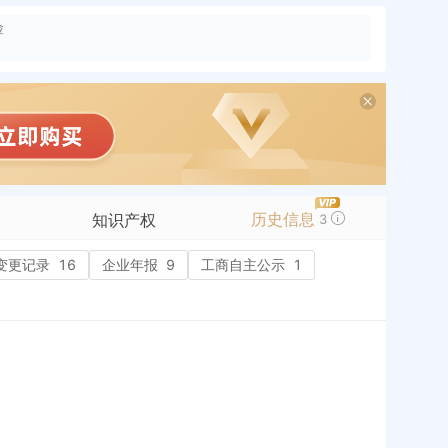
险
历史信息
知识产权
3
变更记录
商标信息
16
企业年报
9
工商自主公示
1
专利信息
软件著作权
作品著作权
网络服务备案
标准信息
APP
微信公众号