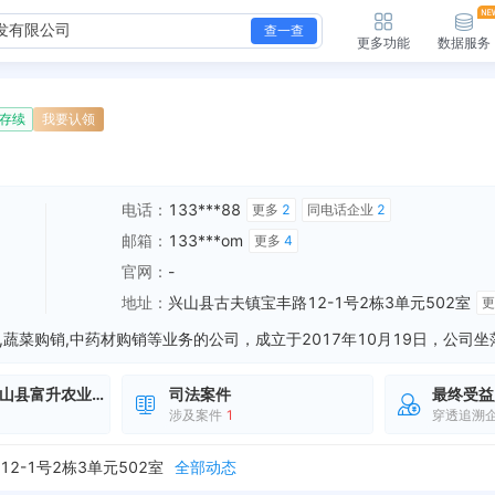
查一查
更多功能
数据服务
存续
我要认领
电话：
133***88
更多
2
同电话企业
2
邮箱：
133***om
更多
4
官网：
-
地址：
兴山县古夫镇宝丰路12-1号2栋3单元502室
山县富升农业开发
司法案件
最终受益
涉及案件
1
穿透追溯
经营范围变更，变更前：许可项目：粮食加工食品生产；建筑劳务分包；建设工程设计；道路货物运输（网络货运）（依法须经批准的项目，经相关部门批准后方可开展经营活...
全部动态
-1号2栋3单元502室
全部动态
部动态
经营范围变更，变更前：水果、蔬菜、中药材（国家限制的品种除外）、农副产品（不含棉花、烟叶、粮食）种植加工及购销；畜禽、水产品养殖及购销；观光农业（不含导游...
全部动态