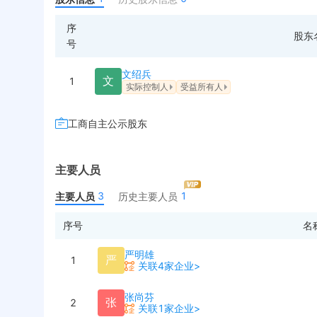
序
股东
号
文绍兵
文
1
实际控制人
受益所有人
工商自主公示股东
主要人员
3
1
主要人员
历史主要人员
序号
名
严明雄
严
1
关联4家企业>
张尚芬
张
2
关联1家企业>