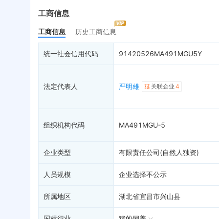
最终受益人
限制高消费
动
工商信息
变更记录
16
终本案件
担
工商信息
历史工商信息
企业年报
9
司法拍卖
股
工商自主公示
1
询价评估
简
统一社会信用代码
91420526MA491MGU5Y
分支机构
司法协助
注
疑似关系
23
破产重整
清
法定代表人
严明雄
关联企业
4
财务数据
未
关系图谱
组织机构代码
MA491MGU-5
企业类型
有限责任公司(自然人独资)
人员规模
企业选择不公示
所属地区
湖北省宜昌市兴山县
国标行业
猪的饲养