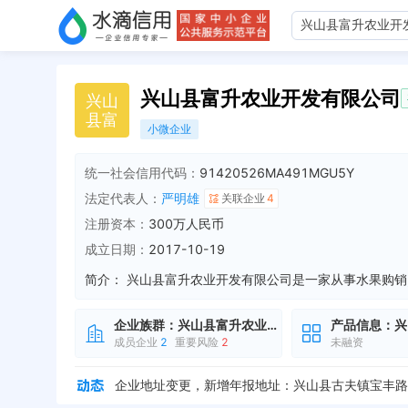
兴山县富升农业开发有限公司
兴
山
县
富
小微企业
统一社会信用代码：
91420526MA491MGU5Y
法定代表人：
严明雄
关联企业
4
注册资本：
300万人民币
成立日期：
2017-10-19
简介：
企业族群：
兴山县富升农业开发有限公司
产品信息：
兴
成员企业
2
重要风险
2
未融资
企业地址变更，新增年报地址：兴山县古夫镇宝丰路12
法定代表人变更，从 "文绍兵" 变更为 "严明雄"
全