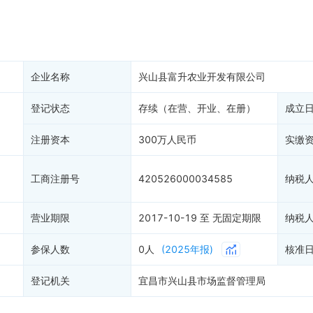
产抵押
双随机抽查
保信息
资质证书
权出质
知识产权出质
易注销
信用评价
企业名称
兴山县富升农业开发有限公司
销备案
进出口信用
算信息
登记状态
存续（在营、开业、在册）
债券信息
成立
准入境
地块公示
注册资本
300万人民币
实缴
购地信息
供应商
工商注册号
420526000034585
纳税
客户
营业期限
2017-10-19 至 无固定期限
纳税
参保人数
0人
(2025年报)
核准
登记机关
宜昌市兴山县市场监督管理局