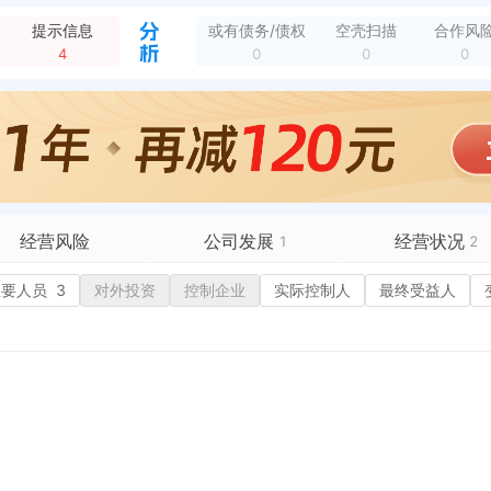
2-1号2栋3单元
全部动态
提示信息
或有债务/债权
空壳扫描
合作风
夫镇宝丰路12-1号2栋3单元502室
全部动态
4
0
0
0
新增立案，案号：（2020）鄂0526民初220号 原告：兴山县富升农业开发有限公司 被告：湖北城乡建设集团有限公司、张** 法院：宜昌市兴山县人民法院...
全部动态
新增行政许可，许可名称：增值税专用发票(增值税税控系统)最高开票限额审批 许可机关：兴山县国税局 许可内容：根据《中华人民共和国行政许可法》第三十八条第一...
全部动态
经营范围变更，变更前：水果、蔬菜、中药材（国家限制的品种除外）、农副产品（不含棉花、烟叶、粮食）种植加工及购销；畜禽、水产品养殖及购销；观光农业（不含导游...
全部动态
经营范围变更，变更前：许可项目：粮食加工食品生产；建筑劳务分包；建设工程设计；道路货物运输（网络货运）（依法须经批准的项目，经相关部门批准后方可开展经营活...
全部动态
经营风险
公司发展
经营状况
1
2
有债务债权
主要人员
3
对外投资
融资历史
控制企业
实际控制人
招投标
最终受益人
营异常
核心人员
招聘信息
历史
政处罚
企业业务
1
广告推广
保处罚
竞品信息
电商店铺
重违法
科技成果
行政许可
1
税公告
专利奖
税务评级
务非正常户
新闻舆情
纳税人资质
1
大税收违法
科创分
抽查检查