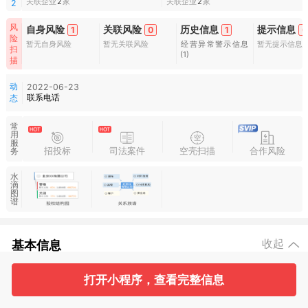
关联企业
2
家
关联企业
2
家
2
风
自身风险
关联风险
历史信息
提示信息
1
0
1
0
险
暂无自身风险
暂无关联风险
经营异常警示信息
暂无提示信息
扫
(1)
描
动
2022-06-23
联系电话
态
常
用
服
招投标
司法案件
空壳扫描
合作风险
务
水
滴
图
谱
基本信息
收起
打开小程序，查看完整信息
2
2