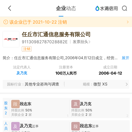
企业
动态
该企业已于 2021-10-22 注销
任丘市汇通信息服务有限公司
发票抬头
91130982787028882E
注销
简介：任丘市汇通信息服务有限公司,2006年04月12日成立，经营范围包括信息服务（法律、法规禁止经营的项目除外；法律、法规限制经营的项目须取得行政许可后方可经营）**
展开
法定代表人
注册资本
成立日期
及乃克
100
2006-04-12
万人民币
其他专业咨询与调查
微型 XS
国标行业
规模
股
段
段志东
及
及乃克
东
持股比例
50%
持股比例
50%
2
关联企业
2
家
关联企业
2
家
1
2
人
及乃克
段志东
及
段
监事
监事
员