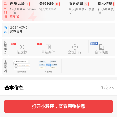
自身风险
关联风险
历史信息
提示信息
风
1
0
2
1
险
行政处罚undefine
暂无关联风险
经营异常警示信息
行政处罚提
扫
d
(1)
(2)
(1)
描
重要(1)
动
2024-07-24
经营异常
态
常
用
服
招投标
司法案件
空壳扫描
合作风险
务
水
滴
图
谱
基本信息
收起
1
2
打开小程序，查看完整信息
工商信息
股东信息
主要人员
对外投资