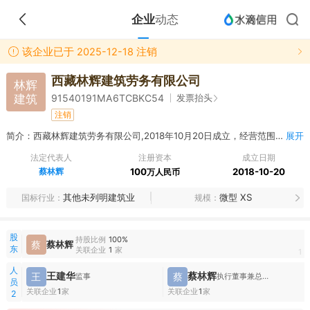
企业
动态
该企业已于 2025-12-18 注销
西藏林辉建筑劳务有限公司
林辉
建筑
发票抬头
91540191MA6TCBKC54
注销
简介：西藏林辉建筑劳务有限公司,2018年10月20日成立，经营范围包括建筑劳务分包、外包（不含劳务派遣）。【依法须经批准的项目，经相关部门批准后方可开展该项经营活动】。
展开
法定代表人
注册资本
成立日期
蔡林辉
100
2018-10-20
万人民币
其他未列明建筑业
微型 XS
国标行业
规模
股
持股比例
100%
蔡
蔡林辉
东
关联企业
1
家
1
人
王建华
蔡林辉
王
蔡
监事
执行董事兼总经理,财务负责人
员
关联企业
1
家
关联企业
1
家
2