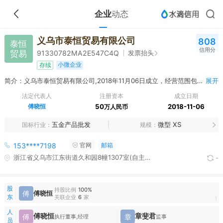
企业
动态
义乌市泰恒贸易有限公司
808
泰恒
信用分
贸易
发票抬头
91330782MA2E547C4Q
小微企业
存续
简介：义乌市泰恒贸易有限公司,2018年11月06日成立，经营范围包括销售：办公用品、五金交电、厨卫用具、家用电器、摩托车及零配件、文体用品（不含图书、报刊、音像制品及电子出版物）、电动车及零配件、电子产品（不含电子出版物）、化妆品（不含危险化学品）、服装、鞋、帽、家居装饰品、卫生用品（不含危险化学品、易制毒化学品及监控化学品）、小五金、管道配件、自行车及配件、机械设备、汽车配件。（依法须经批准的项目，经相关部门批准后方可开展经营活动）
展开
法定代表人
注册资本
成立日期
傅晓恒
50
2018-11-06
万人民币
五金产品批发
微型 XS
国标行业
规模
153****7198
官网
邮箱
浙江省义乌市江东街道久和园8幢1307室(自主申报)
-
股
持股比例
100%
傅
傅晓恒
东
关联企业
6
家
1
人
傅晓恒
章斐君
傅
章
执行董事,经理
监事
员