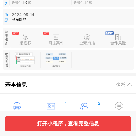
关联企业
6
家
关联企业
1
家
2
动
2024-05-14
联系邮箱
态
常
用
服
招投标
司法案件
空壳扫描
合作风险
务
水
滴
图
谱
基本信息
收起
1
2
工商信息
股东信息
主要人员
对外投资
打开小程序，查看完整信息
8
754