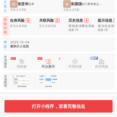
人
张亚华
朱国强
张
朱
监事
执行董事兼总经理
员
关联企业
1
家
关联企业
1
家
2
风
自身风险
关联风险
历史信息
提示信息
4
0
4
2
险
暂无自身风险
暂无关联风险
限制高消费高风险
股东信息变
扫
信息
(1)
信息
(2)
描
动
2025-12-04
被执行人信息
态
常
4
用
服
招投标
司法案件
空壳扫描
合作风险
务
水
滴
图
谱
基本信息
收起
打开小程序，查看完整信息