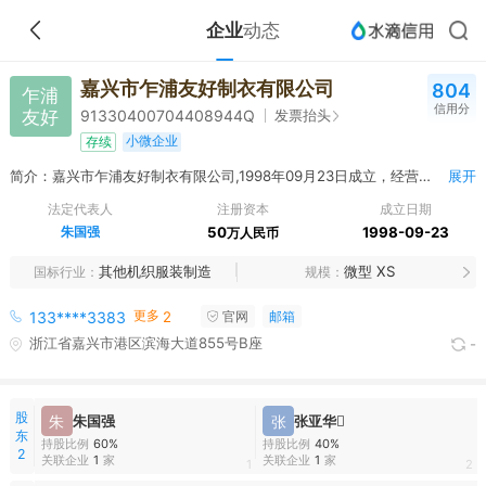
企业
动态
嘉兴市乍浦友好制衣有限公司
804
乍浦
信用分
友好
发票抬头
91330400704408944Q
小微企业
存续
简介：嘉兴市乍浦友好制衣有限公司,1998年09月23日成立，经营范围包括加工：服装销售：服装面辅料
展开
法定代表人
注册资本
成立日期
朱国强
50
1998-09-23
万人民币
其他机织服装制造
微型 XS
国标行业
规模
更多
133****3383
2
官网
邮箱
浙江省嘉兴市港区滨海大道855号B座
-
股
朱
朱国强
张
张亚华
东
持股比例
60%
持股比例
40%
2
关联企业
1
家
关联企业
1
家
1
2