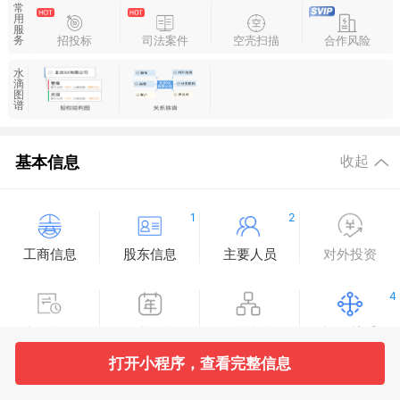
常
用
服
招投标
司法案件
空壳扫描
合作风险
务
水
滴
图
谱
基本信息
收起
1
2
工商信息
股东信息
主要人员
对外投资
4
变更记录
企业年报
分支机构
疑似关系
打开小程序，查看完整信息