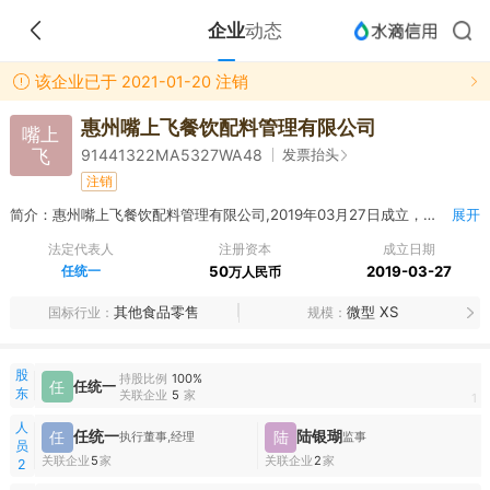
企业
动态
该企业已于 2021-01-20 注销
惠州嘴上飞餐饮配料管理有限公司
嘴上
飞
发票抬头
91441322MA5327WA48
注销
简介：惠州嘴上飞餐饮配料管理有限公司,2019年03月27日成立，经营范围包括批发、零售：餐饮配料、食品、包装食品、预包装食品、散装食品、冻品、食品添加剂；餐饮策划及营销。（依法须经批准的项目，经相关部门批准后方可开展经营活动）〓
展开
法定代表人
注册资本
成立日期
任统一
50
2019-03-27
万人民币
其他食品零售
微型 XS
国标行业
规模
股
持股比例
100%
任
任统一
东
关联企业
5
家
1
人
任统一
陆银瑚
任
陆
执行董事,经理
监事
员
关联企业
5
家
关联企业
2
家
2