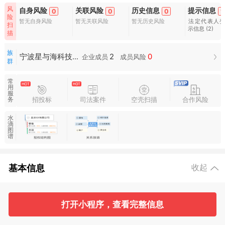
风
自身风险
关联风险
历史信息
提示信息
0
0
0
1
险
暂无自身风险
暂无关联风险
暂无历史风险
法定代表人
扫
示信息
(2)
描
族
2
0
宁波星与海科技有限公司族群
企业成员
成员风险
群
常
用
服
招投标
司法案件
空壳扫描
合作风险
务
水
滴
图
谱
基本信息
收起
1
2
打开小程序，查看完整信息
工商信息
股东信息
主要人员
对外投资