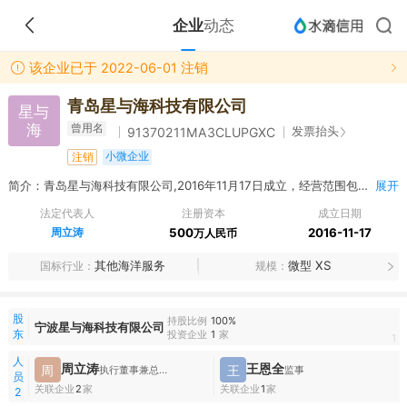
企业
动态
该企业已于 2022-06-01 注销
青岛星与海科技有限公司
星与
海
曾用名
发票抬头
91370211MA3CLUPGXC
小微企业
注销
简介：青岛星与海科技有限公司,2016年11月17日成立，经营范围包括一般项目：技术服务、技术开发、技术咨询、技术交流、技术转让、技术推广；智能机器人的研发；船舶改装；船舶修理；智能机器人销售；海洋工程装备制造；海洋工程装备销售；机械电气设备销售；导航、测绘、气象及海洋专用仪器制造；通用设备制造（不含特种设备制造）；海洋能系统与设备制造；船用配套设备制造；海洋工程关键配套系统开发。（除依法须经批准的项目外，凭营业执照依法自主开展经营活动）许可项目：船舶拆除；船舶检验服务。（依法须经批准的项目，经相关部门批准后方可开展经营活动，具体经营项目以相关部门批准文件或许可证件为准）
展开
法定代表人
注册资本
成立日期
周立涛
500
2016-11-17
万人民币
其他海洋服务
微型 XS
国标行业
规模
股
持股比例
100%
宁波星与海科技有限公司
东
投资企业
1
家
1
人
周立涛
王恩全
周
王
执行董事兼总经理
监事
员
关联企业
2
家
关联企业
1
家
2