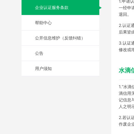
1.申
企业认证服务条款
一经申
退回。
帮助中心
2.认
后果皆
公开信息维护（反馈纠错）
3.认
修改或
公告
用户须知
水滴
1.“
滴信用
记信息
人之明
2.若
作废企