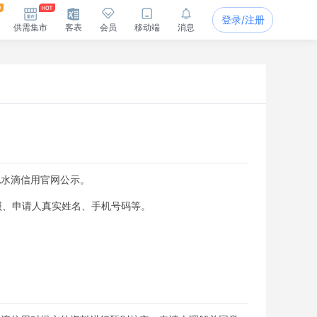
登录/注册
供需集市
客表
会员
移动端
消息
见水滴信用官网公示。
照、申请人真实姓名、手机号码等。