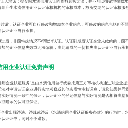
请认证人承诺：提交给水滴信用认证的资料真实无误，并不可以撤销地授权
请即产生水滴信用企业认证审核机构的审核成本，故所交纳的认证审核服
证通过后，认证企业可自行修改和增加本企业信息，可修改的信息包括但不
由认证企业自行承担。
证通过后，非因特殊情况不得取消认证。认证到期后认证企业未续约的，因
增加的企业信息失效或无法编辑，由此造成的一切损失由认证企业自行承
信用企业认证免责声明
水滴信用企业认证服务”是由水滴信用自行或委托第三方审核机构通过对企业
无法对申请认证企业进行实地考察或其他实质性审核调查，请您知悉并同
与实际情况一致性的保证，认证企业的登记信息与实际情况是否相符由您
示或暗示的认可或保证。
认证企业出现违法、违规或违反《水滴信用企业认证服务条款》的行为时，
业认证证书，同时不予退款。