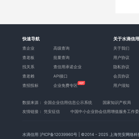
快速导航
关于水滴信
查企业
高级查询
关于我们
查老板
批量查询
用户协议
找关系
查信用承诺企业
隐私协议
查老赖
API接口
会员协议
查招投标
企业免费专区
用户须知
数据来源：
全国企业信用信息公示系统
国家知识产权局
友情链接：
凭安征信
中国中小企业协会信用增值服务工作委
水滴信用
沪ICP备12039960号
| ©2014 - 2025 上海凭安网