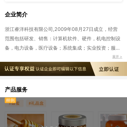
企业简介
浙江睿洋科技有限公司,2009年08月27日成立，经营
范围包括研发、销售：计算机软件、硬件，机电控制设
备，电力设备，医疗设备；系统集成；实业投资；服
务：科技信息咨询；批发、零售：化工原料及产品（除
展开 >
化学危险品及易制毒品），初级食用农产品（除食品、
药品），工艺美术品，橡胶制品；其它无需报经审批的
一切合法项目。
产品服务