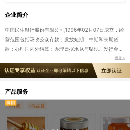
企业简介
中国民生银行股份有限公司,1996年02月07日成立，经
营范围包括吸收公众存款；发放短期、中期和长期贷
款；办理国内外结算；办理票据承兑与贴现、发行金融
债券；代理发行、代理兑付、承销政府债券；买卖政府
展开 >
债券、金融债券；从事同业拆借；买卖、代理买卖外
汇；从事结汇、售汇业务；从事银行卡业务；提供信用
证服务及担保；代理收付款项；提供保管箱服务；经国
产品服务
务院银行业监督管理机构批准的其它业务；保险兼业代
理业务；证券投资基金销售、证券投资基金托管。（市
场主体依法自主选择经营项目，开展经营活动；保险兼
业代理业务、证券投资基金销售、证券投资基金托管以