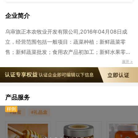
企业简介
乌审旗正本农牧业开发有限公司,2016年04月08日成
立，经营范围包括一般项目：蔬菜种植；新鲜蔬菜零
售；新鲜蔬菜批发；食用农产品初加工；新鲜水果零
售；新鲜水果批发；水果种植；礼品花卉销售；花卉种
展开 >
植；农作物栽培服务；农作物收割服务；农作物秸秆处
理及加工利用服务；农作物病虫害防治服务；农业机械
服务；牲畜销售；畜禽收购；水产苗种销售；劳务服务
产品服务
（不含劳务派遣）；装卸搬运；机械设备租赁；通用设
备修理；住宅水电安装维护服务；家具安装和维修服
务；农林牧副渔业专业机械的安装、维修；土地整治服
务；市政设施管理；自然生态系统保护管理；园林绿化