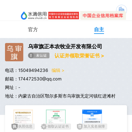
官方
自主
乌审旗正本农牧业开发有限公司
认证并领取荣誉证书 >
电话：15049494236
编辑 >
邮箱：174472530@qq.com
网址：-
地址：内蒙古自治区鄂尔多斯市乌审旗无定河镇红进滩村
执照信息
领取认证证书
加入实名保障