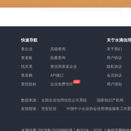
快速导航
关于水滴信
查企业
高级查询
关于我们
查老板
批量查询
用户协议
找关系
查信用承诺企业
隐私协议
查老赖
API接口
会员协议
查招投标
企业免费专区
用户须知
数据来源：
全国企业信用信息公示系统
国家知识产权局
友情链接：
凭安征信
中国中小企业协会信用增值服务工作委
水滴信用
沪ICP备12039960号
| ©2014 - 2025 上海凭安网