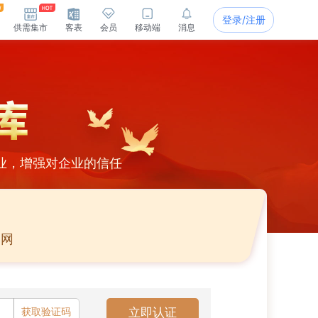
登录/注册
供需集市
客表
会员
移动端
消息
业，增强对企业的信任
官网
获取验证码
立即认证