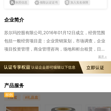
执照信息
领取认证证书
加入实名保障
企业简介
苏尔玛控股有限公司,2016年01月12日成立，经营范围
包括一般经营项目是：企业营销策划，市场调查，企业
项目投资管理，商业管理咨询，场地和柜台租赁，日用
百货、服装鞋帽、皮革制品、床上用品、劳保用品、办
展开 >
公用品、绘图用品、教育用品（不含出版物）、美术用
品、洗涤用品、化妆品、卫浴洁具、塑料制品、不锈钢
制品、钟表、眼镜、工艺品、课桌椅、文具、玩具、乐
产品服务
器、五金工具、家用电器、金属材料、电线电缆、摩托
车及配件、汽车及配件、电子产品、通讯器材、饰品礼
品的销售，家电维修，黄金首饰、珠宝玉器、鲜花、蔬