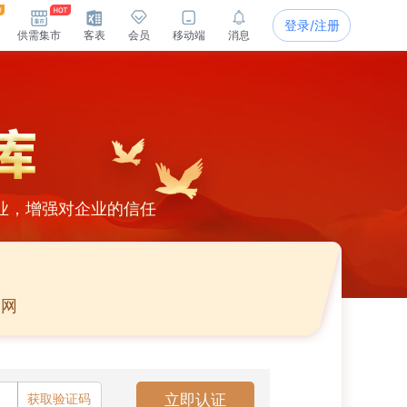
登录/注册
供需集市
客表
会员
移动端
消息
业，增强对企业的信任
官网
获取验证码
立即认证