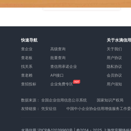
快速导航
关于水滴信
查企业
高级查询
关于我们
查老板
批量查询
用户协议
找关系
查信用承诺企业
隐私协议
查老赖
API接口
会员协议
查招投标
企业免费专区
用户须知
数据来源：
全国企业信用信息公示系统
国家知识产权局
友情链接：
凭安征信
中国中小企业协会信用增值服务工作委
水滴信用
沪ICP备12039960号
| ©2014 - 2025 上海凭安网