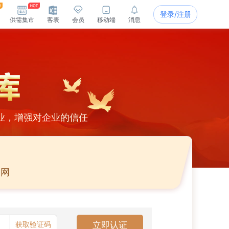
登录/注册
供需集市
客表
会员
移动端
消息
业，增强对企业的信任
官网
获取验证码
立即认证