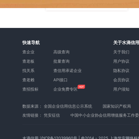
快速导航
关于水滴信
查企业
高级查询
关于我们
查老板
批量查询
用户协议
找关系
查信用承诺企业
隐私协议
查老赖
API接口
会员协议
查招投标
企业免费专区
用户须知
数据来源：
全国企业信用信息公示系统
国家知识产权局
友情链接：
凭安征信
中国中小企业协会信用增值服务工作委
水滴信用
沪ICP备12039960号
| ©2014 - 2025 上海凭安网