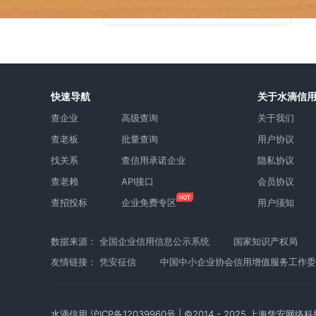
快速导航
关于水滴信
查企业
高级查询
关于我们
查老板
批量查询
用户协议
找关系
查信用承诺企业
隐私协议
查老赖
API接口
会员协议
查招投标
企业免费专区
用户须知
数据来源：
全国企业信用信息公示系统
国家知识产权局
友情链接：
凭安征信
中国中小企业协会信用增值服务工作委
水滴信用
沪ICP备12039960号
| ©2014 - 2025 上海凭安网