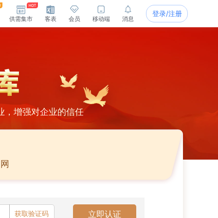
登录/注册
供需集市
客表
会员
移动端
消息
业，增强对企业的信任
官网
获取验证码
立即认证