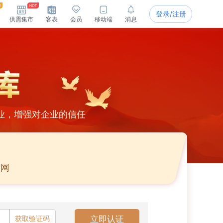
登录/注册
供需集市
客表
会员
移动端
消息
业，增强对企业的信任
官网
获取验证码
立即认证