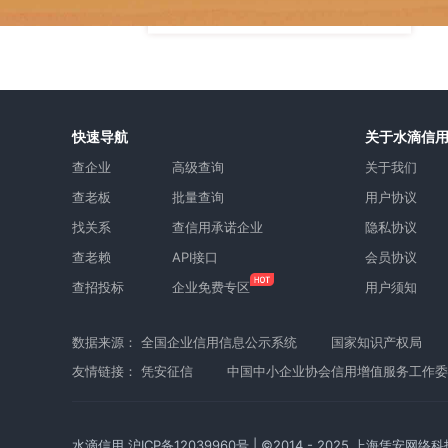
快速导航
关于水滴信
查企业
高级查询
关于我们
查老板
批量查询
用户协议
找关系
查信用承诺企业
隐私协议
查老赖
API接口
会员协议
查招投标
企业免费专区
用户须知
数据来源：
全国企业信用信息公示系统
国家知识产权局
友情链接：
凭安征信
中国中小企业协会信用增值服务工作委
水滴信用
沪ICP备12039960号
| ©2014 - 2025 上海凭安网