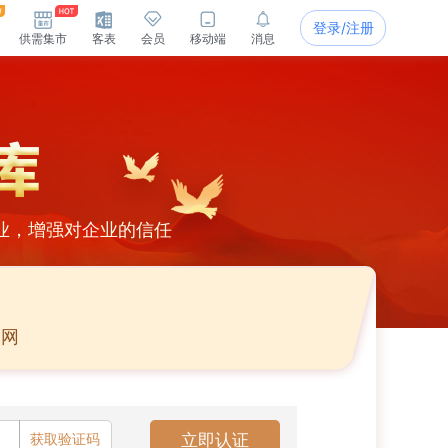
登录/注册
供需集市
客表
会员
移动端
消息
业，增强对企业的信任
官网
获取验证码
立即认证