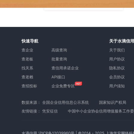
快速导航
关于水滴信
查企业
高级查询
关于我们
查老板
批量查询
用户协议
找关系
查信用承诺企业
隐私协议
查老赖
API接口
会员协议
查招投标
企业免费专区
用户须知
数据来源：
全国企业信用信息公示系统
国家知识产权局
友情链接：
凭安征信
中国中小企业协会信用增值服务工作委
水滴信用
沪ICP备12039960号
| ©2014 - 2025 上海凭安网