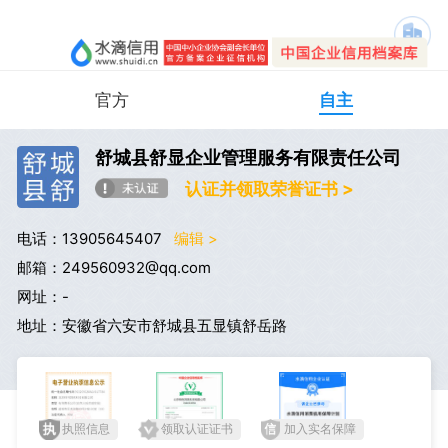
官方
自主
舒城县舒显企业管理服务有限责任公司
认证并领取荣誉证书 >
电话：13905645407
编辑 >
邮箱：249560932@qq.com
网址：-
地址：安徽省六安市舒城县五显镇舒岳路
执照信息
领取认证证书
加入实名保障