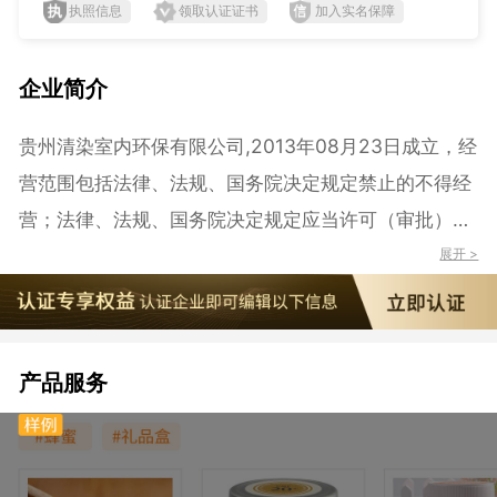
执照信息
领取认证证书
加入实名保障
企业简介
贵州清染室内环保有限公司,2013年08月23日成立，经
营范围包括法律、法规、国务院决定规定禁止的不得经
营；法律、法规、国务院决定规定应当许可（审批）
的，经审批机关批准后凭许可（审批）文件经营;法律、
展开 >
法规、国务院决定规定无需许可（审批）的，市场主体
自主选择经营。（#室内空气检测及治理服务；销售：
空气净化器、除味剂、建材、装饰材料、环保设备；家
产品服务
居装饰设计。（以上经营范围涉及行政审批的需取得许
可证后凭许可证经营））