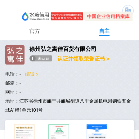
官方
自主
徐州弘之寓佳百货有限公司
认证并领取荣誉证书 >
电话：-
编辑 >
邮箱：-
网址：-
地址：江苏省徐州市睢宁县睢城街道八里金属机电园钢铁五金
城A1幢1单元101号