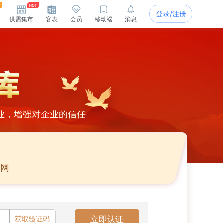
登录/注册
供需集市
客表
会员
移动端
消息
业，增强对企业的信任
官网
获取验证码
立即认证