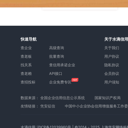
快速导航
关于水滴信
查企业
高级查询
关于我们
查老板
批量查询
用户协议
找关系
查信用承诺企业
隐私协议
查老赖
API接口
会员协议
查招投标
企业免费专区
用户须知
数据来源：
全国企业信用信息公示系统
国家知识产权局
友情链接：
凭安征信
中国中小企业协会信用增值服务工作委
水滴信用
沪ICP备12039960号
| ©2014 - 2025 上海凭安网