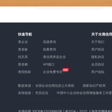
快速导航
关于水滴信
查企业
高级查询
关于我们
查老板
批量查询
用户协议
找关系
查信用承诺企业
隐私协议
查老赖
API接口
会员协议
查招投标
企业免费专区
用户须知
数据来源：
全国企业信用信息公示系统
国家知识产权局
友情链接：
凭安征信
中国中小企业协会信用增值服务工作委
水滴信用
沪ICP备12039960号
| ©2014 - 2025 上海凭安网