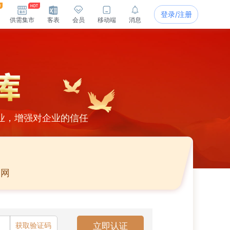
登录/注册
供需集市
客表
会员
移动端
消息
业，增强对企业的信任
官网
获取验证码
立即认证