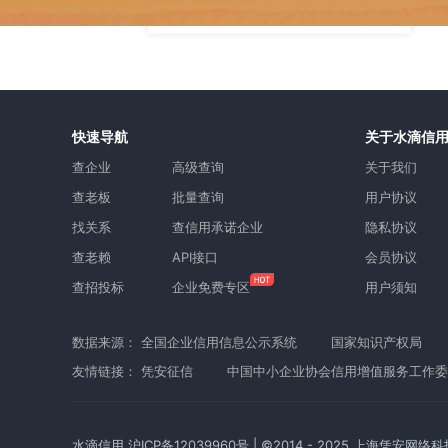
快速导航
关于水滴信
查企业
高级查询
关于我们
查老板
批量查询
用户协议
找关系
查信用承诺企业
隐私协议
查老赖
API接口
会员协议
查招投标
企业免费专区
用户须知
数据来源：
全国企业信用信息公示系统
国家知识产权局
友情链接：
凭安征信
中国中小企业协会信用增值服务工作委
水滴信用
沪ICP备12039960号
| ©2014 - 2025 上海凭安网