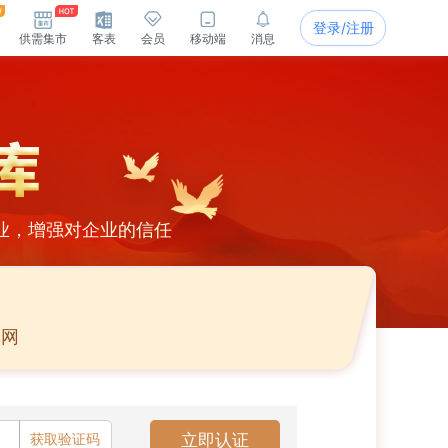
登录/注册
供需集市
客表
会员
移动端
消息
业，增强对企业的信任
官网
获取验证码
立即认证