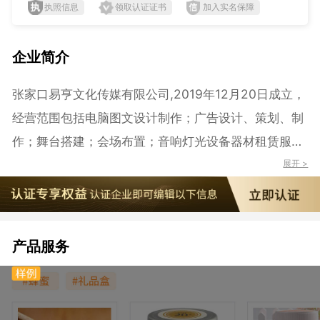
执照信息
领取认证证书
加入实名保障
企业简介
张家口易亨文化传媒有限公司,2019年12月20日成立，
经营范围包括电脑图文设计制作；广告设计、策划、制
作；舞台搭建；会场布置；音响灯光设备器材租赁服
务；展览展示服务；市场调研；摄像服务；翻译服务；
展开 >
礼仪服务；体育活动组织策划；户外扩展；公关活动策
划。（依法须经批准的项目，经相关部门批准后方可开
展经营活动）
产品服务