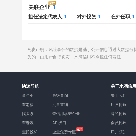
对外投资
1
开庭公告
关联企业
1
在外任职
1
法院公告
担任法定代表人
1
对外投资
1
在外任职
1
全部关联企业
1
裁判文书
作为受益所有人
1
送达公告
控制企业
1
被执行人
免责声明：风险事件的数据是基于公开信息通过大数据分
所属集团
失信被执
失的，由用户自行负责，水滴信用不承担任何责任
限制高消
终本案件
询价评估
快速导航
关于水滴信
司法协助
查企业
高级查询
关于我们
查老板
批量查询
用户协议
找关系
查信用承诺企业
隐私协议
查老赖
API接口
会员协议
查招投标
企业免费专区
用户须知