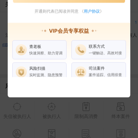
关联企业
开通则代表已阅读并同意 《
用户协议
》
1
1
1
1
VIP会员专享权益
法定代表人
对外投资
在外任职
作为受益所有人
查老板
联系方式
1
1
快速洞察、助力背调
一键触达、高效对接
控制企业
所属集团
合作伙伴
风险扫描
司法案件
实时监测、隐患预警
案件追踪、信用排查
风险信息
权益说明
VIP会员
SVIP会员
老板任职
失信被执行人
被执行人
限制高消费
终本案件
企业全部电话
风险扫描