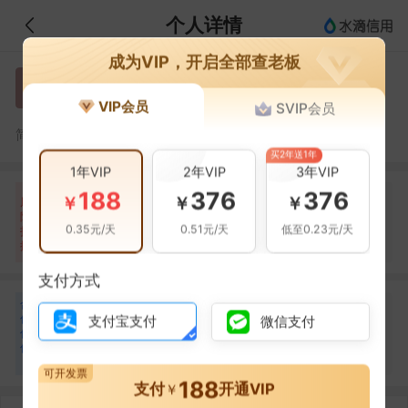
个人详情
成为VIP，开启全部查老板
罗芝凤
罗
VIP会员
SVIP会员
罗芝凤，湖南行易道商贸有限公司的法定代表人
简介：
买2年送1年
1年VIP
2年VIP
3年VIP
188
376
376
自身风险
关联风险
提示信息
0条
0条
10条
￥
￥
￥
风
险
当前企业(0条)
0.35元/天
0.51元/天
低至0.23元/天
扫
暂无风险
暂无风险
关联企业(10条)
描
支付方式
合
罗秋萍
罗
作
支付宝支付
微信支付
合作
1
次
伙
伴
湖南行易道商贸有限公司
1
可开发票
188
支付
开通VIP
￥