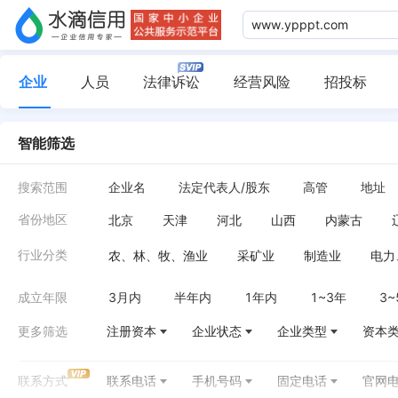
企业
人员
法律诉讼
经营风险
招投标
智能筛选
搜索范围
企业名
法定代表人/股东
高管
地址
省份地区
北京
天津
河北
山西
内蒙古
河南
湖北
湖南
广东
广西
海
行业分类
农、林、牧、渔业
采矿业
制造业
电力
台湾
香港
住宿和餐饮业
信息传输、软件和信息技术服务
成立年限
3月内
半年内
1年内
1~3年
3~
水利、环境和公共设施管理业
居民服务、修理
更多筛选
注册资本
企业状态
企业类型
资本
公共管理、社会保障和社会组织
国际组织
联系方式
联系电话
手机号码
固定电话
官网