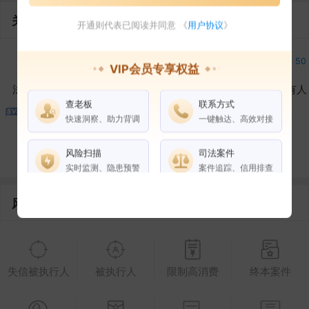
关联企业
开通则代表已阅读并同意 《
用户协议
》
4
2
50
VIP会员专享权益
法定代表人
对外投资
在外任职
作为受益所有人
查老板
联系方式
快速洞察、助力背调
一键触达、高效对接
4
控制企业
所属集团
合作伙伴
风险扫描
司法案件
实时监测、隐患预警
案件追踪、信用排查
风险信息
权益说明
VIP会员
SVIP会员
老板任职
企业全部电话
失信被执行人
被执行人
限制高消费
终本案件
风险扫描