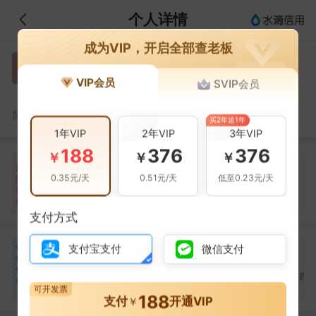
个人详情
成为VIP，开启全部查老板
史建明
史
VIP会员
SVIP会员
中国化学工程第十四建设
史建明，中国化学工程第十四建设董事长。
简介：
买2年送1年
1年VIP
2年VIP
3年VIP
188
376
376
￥
￥
￥
自身风险
关联风险
提示信息
0条
999+条
29条
风
0.35元/天
0.51元/天
低至0.23元/天
险
被执行人(2条)
当前企业(0条)
扫
暂无风险
裁判文书(518条)
关联企业(29条)
描
其它(999+条)
支付方式
合
王大林
刘佑锟
闫少伟
支付宝支付
微信支付
王
刘
闫
作
合作
1
次
合作
1
次
合作
1
次
伙
中国化学工程第十四建
中国化学工程第十四建
中国化学工程第十四
伴
设有限公司
设有限公司
设有限公司
可开发票
4
188
支付
开通VIP
￥