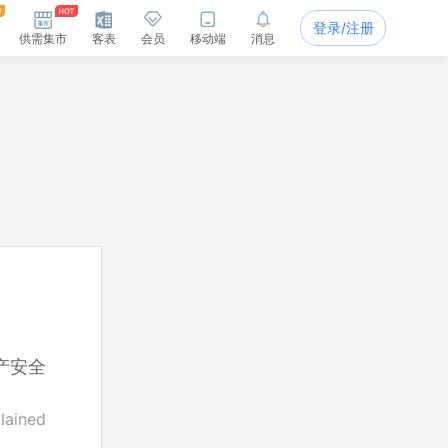
登录/注册
供需集市
客表
会员
移动端
消息
产安全
lained