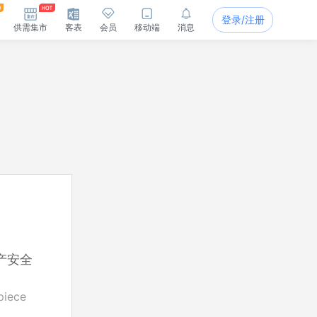
登录/注册
供需集市
客表
会员
移动端
消息
产安全
piece