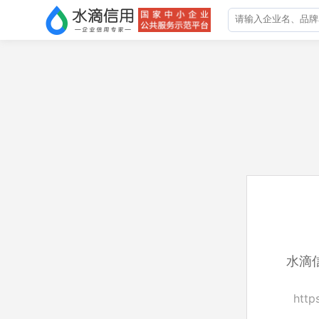
水滴
http