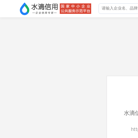
水滴
ht