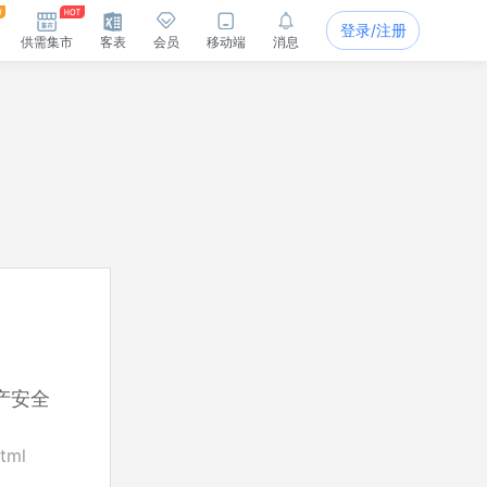
登录/注册
供需集市
客表
会员
移动端
消息
产安全
tml