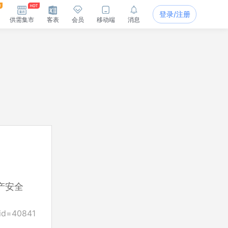
登录/注册
供需集市
客表
会员
移动端
消息
产安全
_id=40841