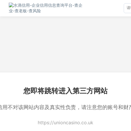
您即将跳转进入第三方网站
信用不对该网站内容及真实性负责，请注意您的账号和财
https://unioncasino.co.uk