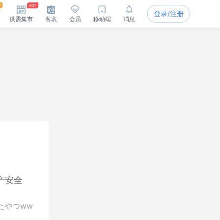
登录/注册
供需集市
客表
会员
移动端
消息
产安全
ったやつww