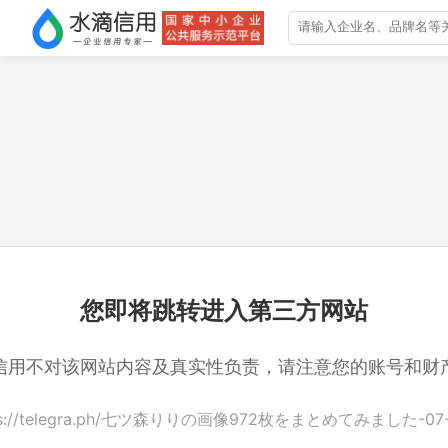
您即将跳转进入第三方网站
信用不对该网站内容及真实性负责，请注意您的账号和财
ps://telegra.ph/七ツ森りりの画像972枚をまとめてみました-07-