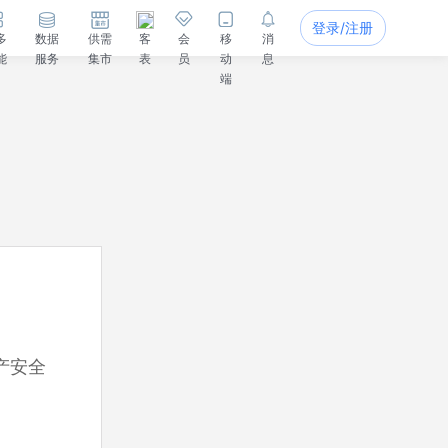
登录/注册
多
数据
供需
客
会
移
消
能
服务
集市
表
员
动
息
端
产安全