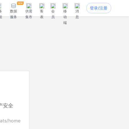
登录/注册
多
数据
供需
客
会
移
消
能
服务
集市
表
员
动
息
端
产安全
cats/home