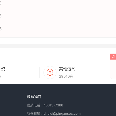
息
息
息
薪资
其他违约
家
29010家
用
联系我们
联系电话：4001377388
商务邮箱：shuidi@pingansec.com