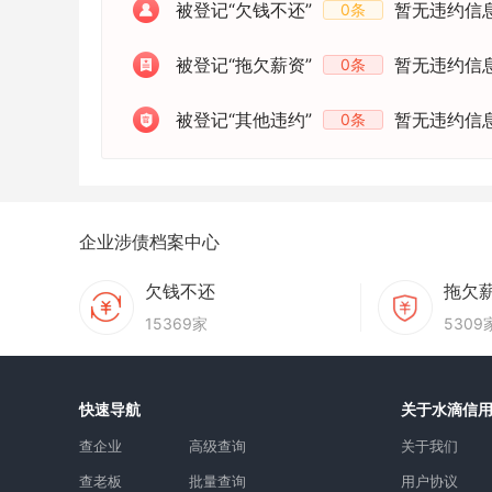
被登记“欠钱不还”
暂无违约信
0条
被登记“拖欠薪资”
暂无违约信
0条
被登记“其他违约”
暂无违约信
0条
企业涉债档案中心
欠钱不还
拖欠
15369家
5309
快速导航
关于水滴信
查企业
高级查询
关于我们
查老板
批量查询
用户协议