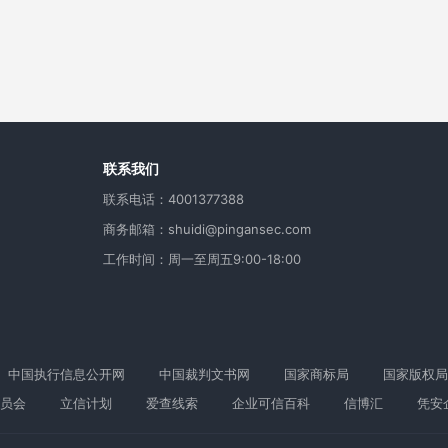
用
联系我们
联系电话：4001377388
商务邮箱：shuidi@pingansec.com
工作时间：周一至周五9:00-18:00
中国执行信息公开网
中国裁判文书网
国家商标局
国家版权局
员会
立信计划
爱查线索
企业可信百科
信博汇
凭安