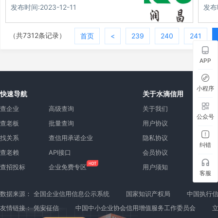
发布时间:2023-12-11
发布时
（共7312条记录）
首页
<
239
240
241
APP
小程序
快速导航
关于水滴信用
查企业
高级查询
关于我们
公众号
查老板
批量查询
用户协议
找关系
查信用承诺企业
隐私协议
纠错
查老赖
API接口
会员协议
查招投标
企业免费专区
用户须知
客服
数据来源：
全国企业信用信息公示系统
国家知识产权局
中国执行
友情链接：
凭安征信
中国中小企业协会信用增值服务工作委员会