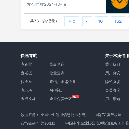
发布时间:2024-10-19
（共7312条记录）
首页
<
161
162
快速导航
关于水滴信
查企业
高级查询
关于我们
查老板
批量查询
用户协议
找关系
查信用承诺企业
隐私协议
查老赖
API接口
会员协议
查招投标
企业免费专区
用户须知
数据来源：
全国企业信用信息公示系统
国家知识产权局
友情链接：
凭安征信
中国中小企业协会信用增值服务工作委