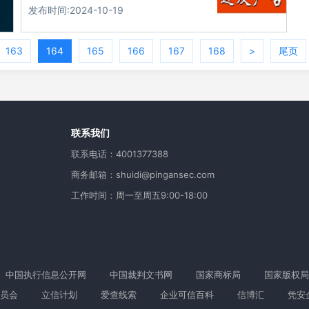
发布时间:2024-10-19
163
164
165
166
167
168
>
尾页
用
联系我们
联系电话：4001377388
商务邮箱：shuidi@pingansec.com
工作时间：周一至周五9:00-18:00
中国执行信息公开网
中国裁判文书网
国家商标局
国家版权局
员会
立信计划
爱查线索
企业可信百科
信博汇
凭安