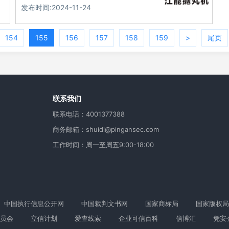
发布时间:2024-11-24
154
155
156
157
158
159
>
尾页
用
联系我们
联系电话：4001377388
商务邮箱：shuidi@pingansec.com
工作时间：周一至周五9:00-18:00
中国执行信息公开网
中国裁判文书网
国家商标局
国家版权局
员会
立信计划
爱查线索
企业可信百科
信博汇
凭安