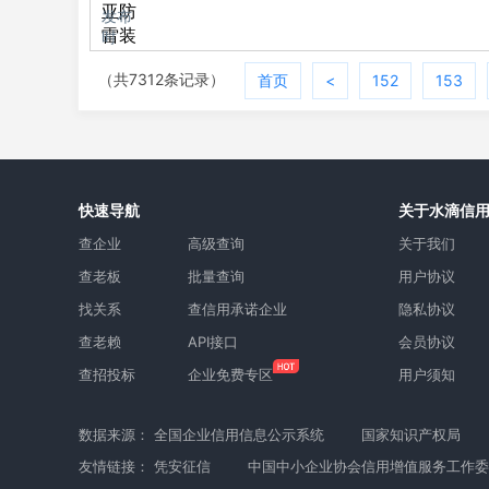
亚防
发布
雷装
时
置检
间:2024-
11-24
（共7312条记录）
首页
<
152
153
测咨
询有
限公
司广
东分
公司
快速导航
关于水滴信
查企业
高级查询
关于我们
查老板
批量查询
用户协议
找关系
查信用承诺企业
隐私协议
查老赖
API接口
会员协议
查招投标
企业免费专区
用户须知
数据来源：
全国企业信用信息公示系统
国家知识产权局
友情链接：
凭安征信
中国中小企业协会信用增值服务工作委