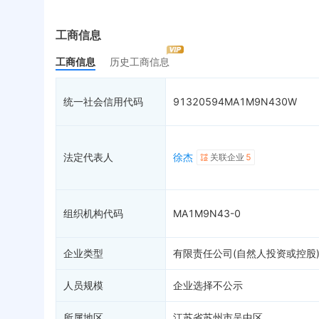
实际控制人
失信被执行人
重
最终受益人
限制高消费
动
工商信息
历史
变更记录
20
终本案件
担
工商信息
历史工商信息
企业年报
11
司法拍卖
股
工商自主公示
询价评估
简
统一社会信用代码
91320594MA1M9N430W
分支机构
4
司法协助
注
疑似关系
83
破产重整
清
财务数据
未
法定代表人
徐杰
关联企业
5
关系图谱
组织机构代码
MA1M9N43-0
企业类型
有限责任公司(自然人投资或控股
人员规模
企业选择不公示
所属地区
江苏省苏州市吴中区