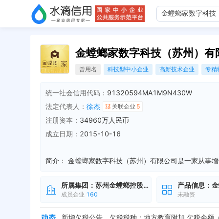
金螳螂家数字科技（苏州）有
曾用名
科技型中小企业
高新技术企业
专精
统一社会信用代码：
91320594MA1M9N430W
法定代表人：
徐杰
关联企业
5
注册资本：
34960万人民币
成立日期：
2015-10-16
简介：
所属集团：
苏州金螳螂控股有限公司
产品信息：
金
成员企业
160
未融资