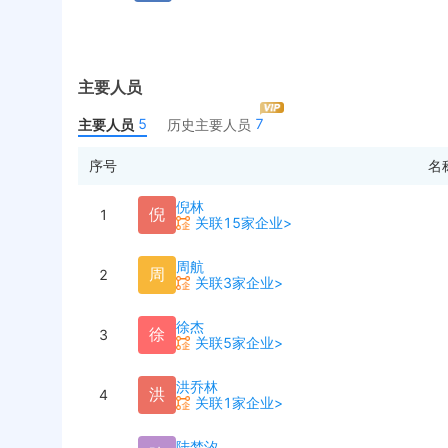
主要人员
5
7
主要人员
历史主要人员
序号
名
倪林
倪
1
关联15家企业>
周航
周
2
关联3家企业>
徐杰
徐
3
关联5家企业>
洪乔林
洪
4
关联1家企业>
陆梦汐