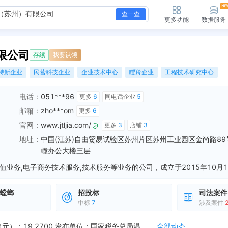
查一查
更多功能
数据服务
限公司
存续
我要认领
特新企业
民营科技企业
企业技术中心
瞪羚企业
工程技术研究中心
电话：
051***96
更多
6
同电话企业
5
邮箱：
zho***om
更多
6
官网：
www.jtljia.com/
更多
3
店铺
3
地址：
中国(江苏)自由贸易试验区苏州片区苏州工业园区金尚路89
幢办公大楼三层
螳螂
招投标
司法案件
中标
7
涉及案件
新增欠税公告，欠税税种：教育费附加 欠税余额（元）：28.9000 发布单位：国家税务总局温州市鹿城区税务局
全部动态
新增欠税公告，欠税税种：地方教育附加 欠税余额（元）：19.2700 发布单位：国家税务总局温州市鹿城区税务局
全部动态