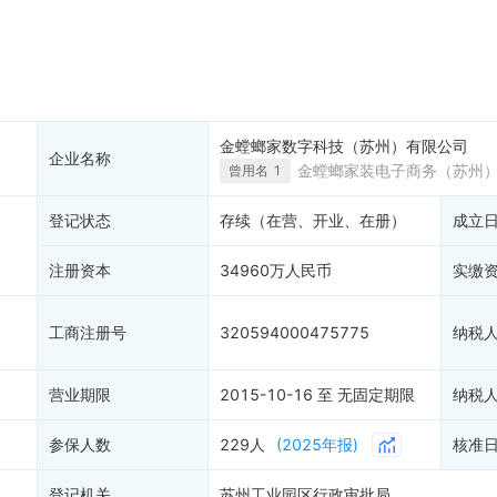
大税收违法
科创分
抽查检查
产抵押
双随机抽查
2
保信息
8
资质证书
4
权出质
知识产权出质
易注销
信用评价
金螳螂家数字科技（苏州）有限公司
企业名称
销备案
进出口信用
金螳螂家装电子商务（苏州
曾用名
1
算信息
债券信息
登记状态
存续（在营、开业、在册）
成立
准入境
地块公示
购地信息
注册资本
34960万人民币
实缴
供应商
客户
7
工商注册号
320594000475775
纳税
)
营业期限
2015-10-16 至 无固定期限
纳税
参保人数
229人
(2025年报)
核准
登记机关
苏州工业园区行政审批局