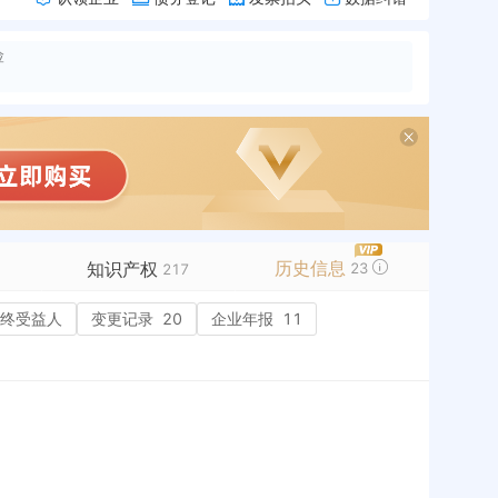
险
历史信息
知识产权
23
+
217
终受益人
商标信息
变更记录
55
20
企业年报
11
专利信息
86
软件著作权
65
作品著作权
网络服务备案
9
历史
标准信息
APP
2