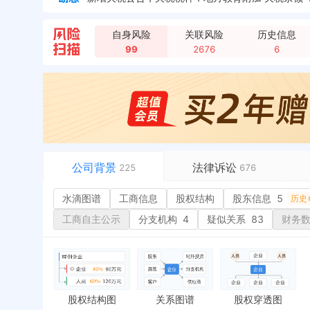
自身风险
关联风险
历史信息
99
2676
6
新增对外投资，被投资企业：苏州金瑭设计研究有限
公司背景
法律诉讼
225
676
水滴图谱
水滴图谱
工商信息
司法案件
股权结构
99+
股东信息
5
或
历史
工商信息
立案信息
99+
经
工商自主公示
分支机构
4
疑似关系
83
财务
股权结构
开庭公告
99+
行
股东信息
5
法院公告
32
环
历史
主要人员
5
裁判文书
70
严
对外投资
48
送达公告
11
欠
股权结构图
关系图谱
股权穿透图
控制企业
49
被执行人
税
历史