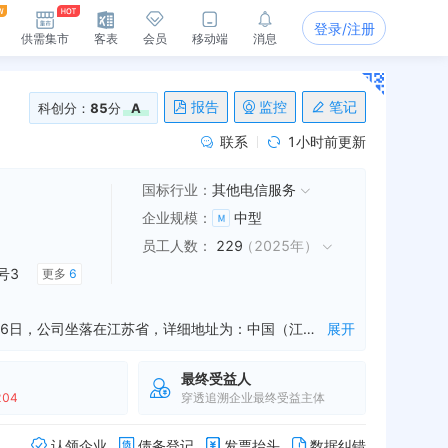
登录/注册
供需集市
客表
会员
移动端
消息
报告
监控
笔记
科创分：
85
分
A
联系
1小时前更新
国标行业：
其他电信服务
企业规模
：
中型
员工人数
：
229
（
2025年
）
号3
更多
6
金螳螂家数字科技（苏州）有限公司是一家从事增值业务,电子商务技术服务,技术服务等业务的公司，成立于2015年10月16日，公司坐落在江苏省，详细地址为：中国（江苏）自由贸易试验区苏州片区苏州工业园区金尚路89号3幢办公大楼三层;经国家企业信用信息公示系统查询得知，金螳螂家数字科技（苏州）有限公司的信用代码/税号为91320594MA1M9N430W，法人是徐杰，注册资本为34960.000000万人民币，企业的经营范围为:许可项目：第二类增值电信业务；住宅室内装饰装修；互联网信息服务（依法须经批准的项目，经相关部门批准后方可开展经营活动，具体经营项目以审批结果为准） 一般项目：企业管理咨询；技术服务、技术开发、技术咨询、技术交流、技术转让、技术推广；软件开发；计算机系统服务；信息技术咨询服务；市场调查（不含涉外调查）；社会经济咨询服务；建筑物清洁服务；咨询策划服务；承接总公司工程建设业务；网络技术服务；装卸搬运；住宅水电安装维护服务；建筑装饰材料销售；建筑材料销售；卫生陶瓷制品制造；卫生陶瓷制品销售；卫生洁具销售；家具销售；家用电器销售；日用百货销售；风动和电动工具销售；音响设备销售；电气设备销售；非电力家用器具销售；气体、液体分离及纯净设备制造；品牌管理；人工智能应用软件开发；网络与信息安全软件开发；电子产品销售；信息系统集成服务（除依法须经批准的项目外，凭营业执照依法自主开展经营活动）
展开
最终受益人
204
穿透追溯企业最终受益主体
认领企业
债务登记
发票抬头
数据纠错