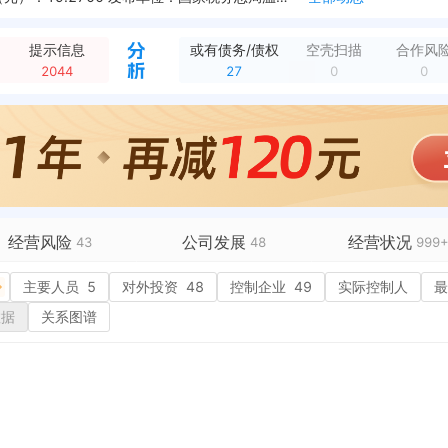
新增欠税公告，欠税税种：增值税 欠税余额（元）：963.3000 发布单位：国家税务总局温州市鹿城区税务局
全部动态
新增欠税公告，欠税税种：城市维护建设税 欠税余额（元）：67.4300 发布单位：国家税务总局温州市鹿城区税务局
全部动态
公开发明专利，申请号：CN202610691252.6 专利名称：一种快装式低碳吊顶板材的安装结构及安装方法 申请日期：2026-05-19 公开日期：2...
全部动态
提示信息
或有债务/债权
空壳扫描
合作风
新增中标，益逻触控系统（苏州）有限公司办公楼改造装修项目 中标金额：5048755元 招采单位：益逻触控系统（苏州）有限公司 中标单位：金螳螂家数字科技（...
全部动态
2044
27
0
0
新增开庭公告，案由：股权转让纠纷 法院：四川省高级人民法院 开庭时间：2021-07-28 当事人：童*、谢**、金螳螂家装电子商务（苏州）有限公司
全部动态
公司
全部动态
新增开庭公告，案由：承揽合同纠纷 原告：亳州品宅品牌运营管理有限公司、付* 被告：王*、金螳螂家数字科技（苏州）有限公司 法院：安徽省亳州市中级人民法院...
全部动态
新增开庭公告，案由：清算责任纠纷 原告：韩** 被告：翁**、金螳螂家数字科技（苏州）有限公司 法院：宁波市鄞州区人民法院 开庭时间：2026-04-16
全部动态
新增欠税公告，欠税税种：教育费附加 欠税余额（元）：28.9000 发布单位：国家税务总局温州市鹿城区税务局
全部动态
经营风险
公司发展
经营状况
43
48
999
有债务债权
主要人员
27
5
对外投资
融资历史
48
控制企业
49
招投标
实际控制人
9
最
营异常
核心人员
4
招聘信息
99+
数据
关系图谱
政处罚
企业业务
1
广告推广
99+
保处罚
竞品信息
20
电商店铺
3
重违法
科技成果
行政许可
6
税公告
8
专利奖
税务评级
7
务非正常户
新闻舆情
23
纳税人资质
1